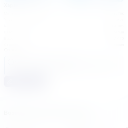
Характеристики
Материал
пластик
Упаковка
пакет
Количество в упаковке
100 шт.
Цвет
белый
Вместимость
D-170
Страна
Россия
Отзывы
У этого товара еще нет отзывов
В данный момент к этому товару не оставили ни одного
отзыва. Вы можете быть первым.
Написать отзыв
Возможно вас заинтересуют