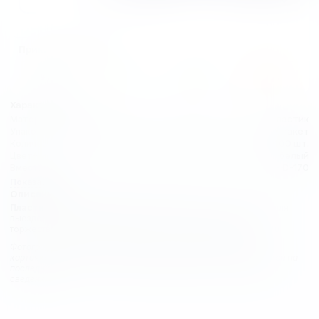
Принимаем к оплате
Характеристики:
пластик
Материал
пакет
Упаковка
100 шт.
Количество в упаковке
белый
Цвет
D-170
Вместимость
Показать все
Описание:
Пластиковые одноразовые тарелки
прекрасно подойдут для
выездов на природу, пикников, а также корпоративных и
торжественных мероприятий. Имеют средний размер – D=170.
Фотографии, описания и характеристики, представленные в
карточках товаров, носят справочный характер и основываются на
последних доступных к моменту размещения на нашем сайте
сведениях.