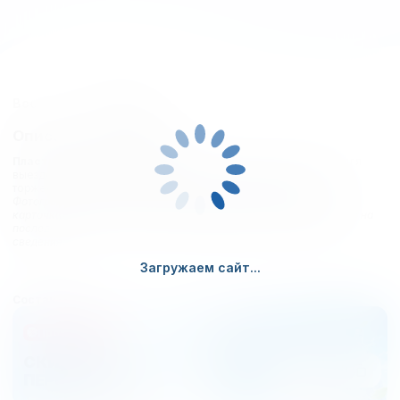
Все о товаре
Отзывы
Описание продукции
Пластиковые одноразовые тарелки
прекрасно подойдут для
выездов на природу, пикников, а также корпоративных и
торжественных мероприятий. Имеют средний размер – D=170.
Фотографии, описания и характеристики, представленные в
карточках товаров, носят справочный характер и основываются на
последних доступных к моменту размещения на нашем сайте
сведениях.
Загружаем сайт...
Состав:
пластик
Промо-акция
СКИДКА НА
FIRST500
ПЕРВЫЙ ЗАКАЗ