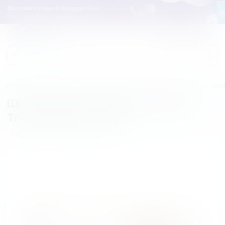
Доставка воды и продуктов в
Москве
и
Московской области
Звонок
Главная
Разное
Товары к праздникам
Наборы конфет и сладос
Шоколадные трюфели Chocmod
Truffes "Улица" 500г
0 отзывов
0
Артикул: 2874