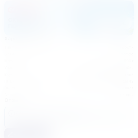
Промо-акция
СКИДКА НА
FIRST500
ПЕРВЫЙ ЗАКАЗ
Характеристики
Тип товара
сладости
Бренды
Chocmod
Масса нетто
500 г
Упаковка
картонная коробка
Вкус
изысканный, оригинальный
Пищевая ценность
белки 4.3, жиры 45, углеводы 42
Энергетическая ценность
600 ккал
Страна
Франция
Отзывы
У этого товара еще нет отзывов
В данный момент к этому товару не оставили ни одного
отзыва. Вы можете быть первым.
Написать отзыв