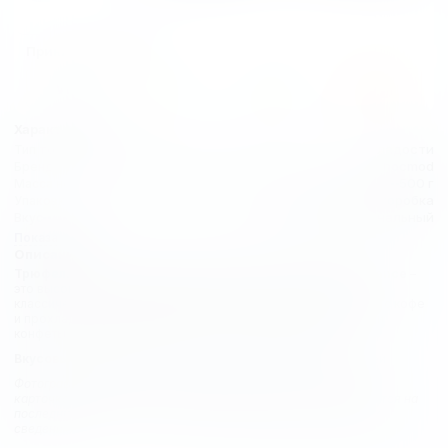
Принимаем к оплате
Характеристики:
сладости
Тип товара
Chocmod
Бренды
500 г
Масса нетто
картонная коробка
Упаковка
изысканный, оригинальный
Вкус
Показать все
Описание:
Трюфели классические Chocmod Fancy Truffettes de France
–
это высококачественные французские конфеты-трюфели с
классическим мягким ярким вкусом. Прекрасно сочетаются с кофе
и прохладным сладким вином. Стильная упаковка делает эти
конфеты прекрасным подарком к любому празднику.
Вкусовые особенности:
мягкий изысканный вкус трюфелей
Фотографии, описания и характеристики, представленные в
карточках товаров, носят справочный характер и основываются на
последних доступных к моменту размещения на нашем сайте
сведениях.