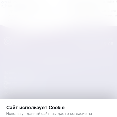
СРОЧНАЯ ДОСТАВКА
ЯВЛЯЕМСЯ ОФИЦИАЛЬНЫ
МОСКВА И МО
ПОСТАВЩИКАМИ
Гарантируем максимально
Мы являемся официальными
оперативную доставку вашего
поставщиками воды извест
заказа.
брендов.
order@vam-voda.com
8 (495) 111-55-05
Каталог товаров
Правила работы
Полезные статьи
Доставка и оплата
Вакансии
Контакты
© 2026 Вам Вода - Все права защищены
Сайт использует Cookie
Правовая информация
Используя данный сайт, вы даете согласие на