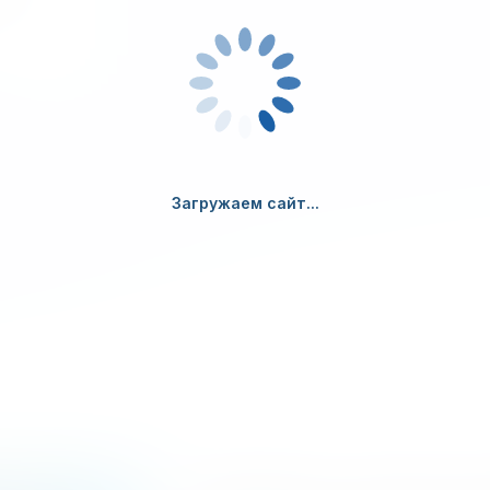
р
Загружаем сайт...